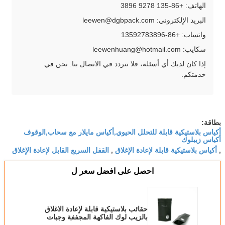
الهاتف: +86-135 9278 3896
البريد الإلكتروني: leewen@dgbpack.com
واتساب: +86-13592783896
سكايب: leewenhuang@hotmail.com
إذا كان لديك أي أسئلة، فلا تتردد في الاتصال بنا. نحن في
خدمتكم.
بطاقة:
أكياس بلاستيكية قابلة للتحلل الحيوي,أكياس مايلار مع سحاب,الوقوف
أكياس زيبلوك
أكياس بلاستيكية قابلة لإعادة الإغلاق
القفل السريع القابل لإعادة الإغلاق
,
,
احصل على افضل سعر ل
حقائب بلاستيكية قابلة لإعادة الاغلاق
بالزيب لوك الفاكهة المجففة وجبات
خفيفة حقائب زيب لوحة الألومنيوم ذاتية