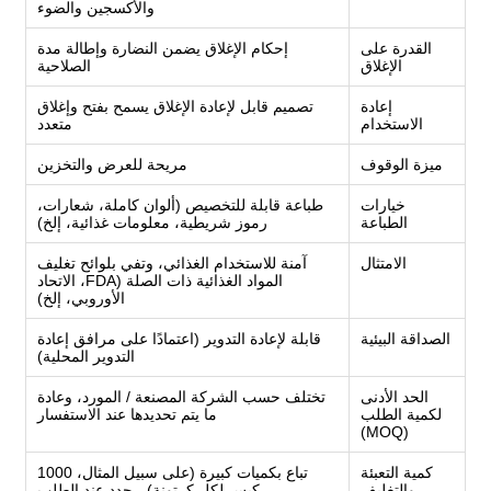
والأكسجين والضوء
القدرة على
إحكام الإغلاق يضمن النضارة وإطالة مدة
الإغلاق
الصلاحية
إعادة
تصميم قابل لإعادة الإغلاق يسمح بفتح وإغلاق
الاستخدام
متعدد
ميزة الوقوف
مريحة للعرض والتخزين
خيارات
طباعة قابلة للتخصيص (ألوان كاملة، شعارات،
الطباعة
رموز شريطية، معلومات غذائية، إلخ)
الامتثال
آمنة للاستخدام الغذائي، وتفي بلوائح تغليف
المواد الغذائية ذات الصلة (FDA، الاتحاد
الأوروبي، إلخ)
الصداقة البيئية
قابلة لإعادة التدوير (اعتمادًا على مرافق إعادة
التدوير المحلية)
الحد الأدنى
تختلف حسب الشركة المصنعة / المورد، وعادة
لكمية الطلب
ما يتم تحديدها عند الاستفسار
(MOQ)
كمية التعبئة
تباع بكميات كبيرة (على سبيل المثال، 1000
والتغليف
كيس لكل كرتونة) - حدد عند الطلب