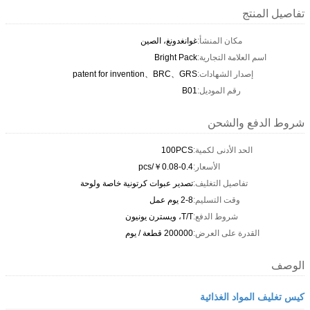
تفاصيل المنتج
مكان المنشأ:
غوانغدونغ، الصين
اسم العلامة التجارية:
Bright Pack
إصدار الشهادات:
patent for invention、BRC、GRS
رقم الموديل:
B01
شروط الدفع والشحن
الحد الأدنى لكمية:
100PCS
الأسعار:
￥0.08-0.4/pcs
تفاصيل التغليف:
تصدير عبوات كرتونية خاصة ولوحة
وقت التسليم:
2-8 يوم عمل
شروط الدفع:
T/T، ويسترن يونيون
القدرة على العرض:
200000 قطعة / يوم
الوصف
كيس تغليف المواد الغذائية