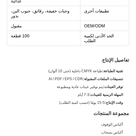
غذائية
تطبيقات أخرى
وجبات خفيفة، رقائق، حبوب البن،
بذور
OEM/ODM
مقبول
الحد الأدنى لكمية
100 قطعة
الطلب
تفاصيل الإنتاج
تقنية الطباعة:
طباعة CMYK داخلية (حتى 10 ألوان)
تنسيقات الملفات المقبولة:
AI / PDF / EPS / CDR
توفر العينات:
يتم توفير عينات عادية ومطبوعة
المهلة الزمنية للعينات:
3-7 أيام
وقت الإنتاج:
5-15 يومًا (حسب كمية الطلب)
مجموعة المنتجات
أكياس الوقوف
أكياس بسحاب