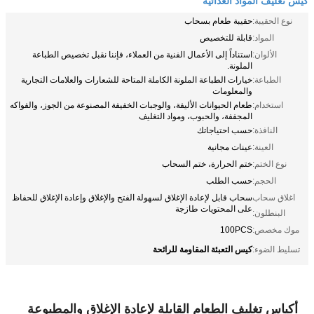
نوع الحقيبة:
حقيبة طعام بسحاب
المواد:
قابلة للتخصيص
الألوان:
استناداً إلى الأعمال الفنية من العملاء، فإننا نقبل تخصيص الطباعة
الملونة.
الطباعة:
خيارات الطباعة الملونة الكاملة المتاحة للشعارات والعلامات التجارية
والمعلومات
استخدام:
طعام الحيوانات الأليفة، والوجبات الخفيفة المصنوعة من الجوز، والفواكه
المجففة، والحبوب، ومواد التغليف
النافذة:
حسب احتياجاتك
العينة:
عينات مجانية
نوع الختم:
ختم الحرارة، ختم السحاب
الحجم:
حسب الطلب
اغلاق سحاب
سحاب قابل لإعادة الإغلاق لسهولة الفتح والإغلاق وإعادة الإغلاق للحفاظ
على المحتويات طازجة
البنطلون:
موك مخصص:
100PCS
كيس التعبئة المقاومة للرائحة
تسليط الضوء:
أكياس تغليف الطعام القابلة لإعادة الإغلاق والمطبوعة