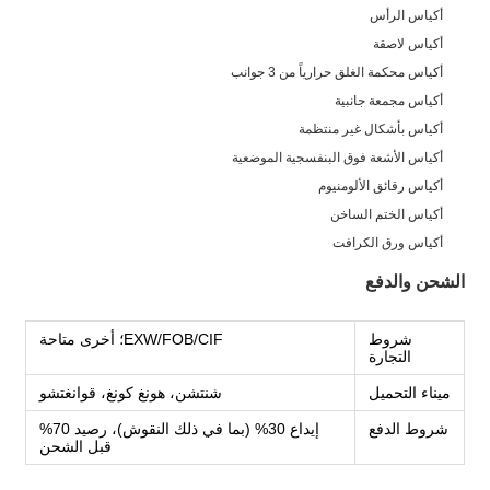
أكياس الرأس
أكياس لاصقة
أكياس محكمة الغلق حرارياً من 3 جوانب
أكياس مجمعة جانبية
أكياس بأشكال غير منتظمة
أكياس الأشعة فوق البنفسجية الموضعية
أكياس رقائق الألومنيوم
أكياس الختم الساخن
أكياس ورق الكرافت
الشحن والدفع
شروط
EXW/FOB/CIF؛ أخرى متاحة
التجارة
ميناء التحميل
شنتشن، هونغ كونغ، قوانغتشو
شروط الدفع
إيداع 30% (بما في ذلك النقوش)، رصيد 70%
قبل الشحن