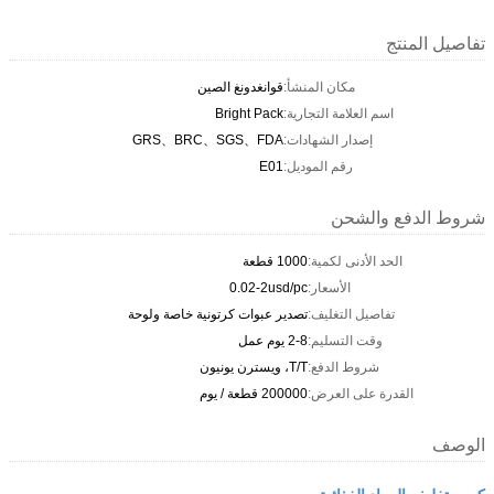
تفاصيل المنتج
مكان المنشأ:
قوانغدونغ الصين
اسم العلامة التجارية:
Bright Pack
إصدار الشهادات:
GRS、BRC、SGS、FDA
رقم الموديل:
E01
شروط الدفع والشحن
الحد الأدنى لكمية:
1000 قطعة
الأسعار:
0.02-2usd/pc
تفاصيل التغليف:
تصدير عبوات كرتونية خاصة ولوحة
وقت التسليم:
2-8 يوم عمل
شروط الدفع:
T/T، ويسترن يونيون
القدرة على العرض:
200000 قطعة / يوم
الوصف
كيس تغليف المواد الغذائية