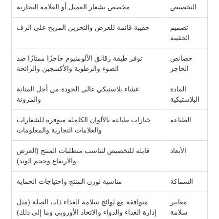
التخصيص
مخصص بشعار العميل أو العلامة التجارية
تصميم
حقيبة قائمة للعرض والتخزين المريح على الرف
الحقيبة
خصائص
توفر طبقة رقائق الألومنيوم حاجزًا ممتازًا ضد
الحاجز
الضوء والرطوبة والأكسجين والرائحة
المادة
غشاء بلاستيكي عالي الجودة من أجل المتانة
البلاستيكية
والمرونة
الطباعة
خيارات طباعة بالألوان الكاملة متوفرة للشعارات
والعلامات التجارية والمعلومات
الأبعاد
قابلة للتخصيص لتناسب متطلبات المنتج (العرض
والارتفاع وحجم الوتد)
السماكة
مناسبة لوزن المنتج واحتياجات الحماية
معايير
متوافقة مع لوائح سلامة الغذاء ذات الصلة (مثل
سلامة
إدارة الغذاء والدواء والاتحاد الأوروبي وما إلى ذلك)