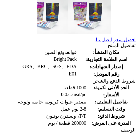
افضل سعر
اتصل بنا
تفاصيل المنتج
مكان المنشأ:
قوانغدونغ الصين
Bright Pack
اسم العلامة التجارية:
GRS、BRC、SGS、FDA
إصدار الشهادات:
E01
رقم الموديل:
شروط الدفع والشحن
الحد الأدنى لكمية:
1000 قطعة
0.02-2usd/pc
الأسعار:
تفاصيل التغليف:
تصدير عبوات كرتونية خاصة ولوحة
وقت التسليم:
2-8 يوم عمل
شروط الدفع:
T/T، ويسترن يونيون
القدرة على العرض:
200000 قطعة / يوم
الوصف