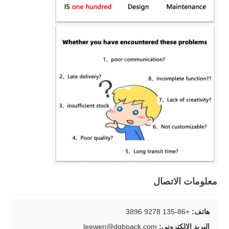
معلومات الاتصال
هاتف:
+86-135 9278 3896
البريد الإلكتروني:
leewen@dgbpack.com