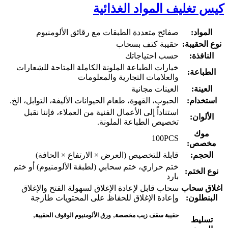
كيس تغليف المواد الغذائية
المواد:
صفائح متعددة الطبقات مع رقائق الألومنيوم
نوع الحقيبة:
حقيبة كتف بسحاب
النافذة:
حسب احتياجاتك
خيارات الطباعة الملونة الكاملة المتاحة للشعارات
الطباعة:
والعلامات التجارية والمعلومات
العينة:
العينات مجانية
استخدام:
الحبوب، القهوة، طعام الحيوانات الأليفة، التوابل، الخ.
استناداً إلى الأعمال الفنية من العملاء، فإننا نقبل
الألوان:
تخصيص الطباعة الملونة.
موك
100PCS
مخصص:
الحجم:
قابلة للتخصيص (العرض × الارتفاع × الحافة)
ختم حراري، ختم سحابي (لطبقة الألومنيوم) أو ختم
نوع الختم:
بارد
اغلاق سحاب
سحاب قابل لإعادة الإغلاق لسهولة الفتح والإغلاق
البنطلون:
وإعادة الإغلاق للحفاظ على المحتويات طازجة
,
,
حقيبة سقف زيب مخصصة
ورق الألومنيوم الوقوف الحقيبة
تسليط