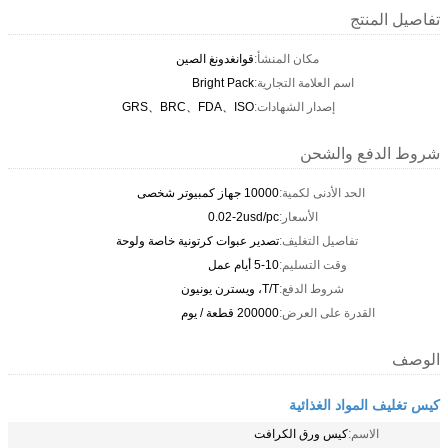
تفاصيل المنتج
مكان المنشأ:
قوانغدونغ الصين
اسم العلامة التجارية:
Bright Pack
إصدار الشهادات:
GRS、BRC、FDA、ISO
شروط الدفع والشحن
الحد الأدنى لكمية:
10000 جهاز كمبيوتر شخصى
الأسعار:
0.02-2usd/pc
تفاصيل التغليف:
تصدير عبوات كرتونية خاصة ولوحة
وقت التسليم:
5-10 أيام عمل
شروط الدفع:
T/T، ويسترن يونيون
القدرة على العرض:
200000 قطعة / يوم
الوصف
كيس تغليف المواد الغذائية
الاسم:
كيس ورق الكرافت