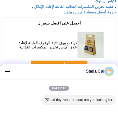
أكياس زيبلوك
حقيبة تخزين المكسرات الغذائية القابلة لإعادة الإغلاق
,
,
حزمة أسفل مسطحة كيس زيبلوك
احصل على افضل سعر ل
كرافت ورق ذاتية الوقوف القابلة لإعادة
إغلاق أكياس تخزين المكسرات الغذائية
بالجملة التعبئة والتغليف السطح أسفل
كيس زيبلوك
استمر
Stella Cai
كيس تغليف المواد الغذائية
أكثر
11:37 PM
Good day, what product are you looking for?
بخ عالي
أكياس الصمامات
حقيبة فراغ النايلون
أكياس التعبئة
حقيبة
ة للأغذية -
الفراغية المخصصة
الشفافة والحقائب
البلاستيكية الشفافة
بلاستيكية
يدة لتأمين
ذات النسيج 100
المعدنية للثلاثي