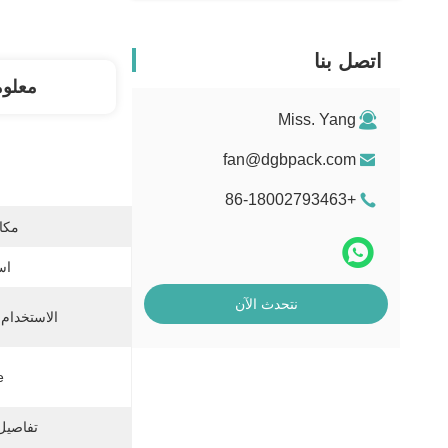
اتصل بنا
معلو
Miss. Yang
fan@dgbpack.com
+86-18002793463
مكان
اس
نتحدث الآن
الاستخدام 
:
تفاصيل 