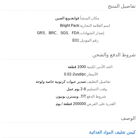
تفاصيل المنتج
مكان المنشأ:
قوانغدونغ الصين
اسم العلامة التجارية:
Bright Pack
إصدار الشهادات:
GRS、BRC、SGS、FDA
رقم الموديل:
E01
شروط الدفع والشحن
الحد الأدنى لكمية:
1000 قطعة
الأسعار:
0.02-2usd/pc
تفاصيل التغليف:
تصدير عبوات كرتونية خاصة ولوحة
وقت التسليم:
2-8 يوم عمل
شروط الدفع:
T/T، ويسترن يونيون
القدرة على العرض:
200000 قطعة / يوم
الوصف
كيس تغليف المواد الغذائية