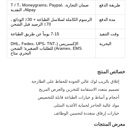
طريقة الدفع
ضمان التجارة، T / T، Moneygrams، Paypal،
Alipay، النقدية
مدة الدفع
الرسوم الكاملة لسلاسل الطباعة + 30٪ الودائع ،
70٪ الرصيد قبل الشحن
وقت التنفيذ
7-15 يوماً عن طريق الطباعة
البحرية
الإكسبريس (DHL، Fedex، UPS، TNT،
Aramex، EMS) للطلبات الصغيرة؛ الشحن
البحري متاح
خصائص المنتج
إغلاق بالزيب لوك عالي الجودة للحفاظ على الطازجة
تصميم متعدد الاستقامة للتخزين والعرض المريح
أحجام و أنماط و خيارات الطباعة قابلة للتخصيص
مواد عالية الحاجز لحماية الأغذية المثلى
خيارات إرفاق متعددة لتحسين الوظائف
معرض المنتجات