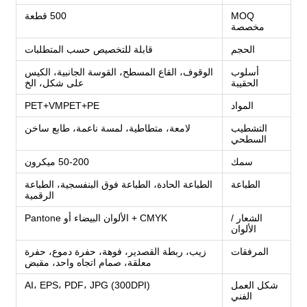
MOQ
500 قطعة
مخصصة
الحجم
قابلة للتخصيص حسب المتطلبات
أسلوب
الوقوف، القاع المسطح، القوسة الجانبية، الكيس
الحقيبة
على شكل، الخ
المواد
PET+VMPET+PE
التشطيب
لامعة، متطاطية، لمسة ناعمة، طابع ساخن
السطحي
سمك
50-200 ميكرون
الطباعة
الطباعة الحادة، الطباعة فوق البنفسجية، الطباعة
الرقمية
الشعار /
CMYK + الألوان البيضاء أو Pantone
الألوان
المرفقات
زيب، ربطة القصدير، فوهة، حفرة دموع، حفرة
معلقة، صمام اتجاه واحد، مقبض
شكل العمل
AI، EPS، PDF، JPG (300DPI)
الفني