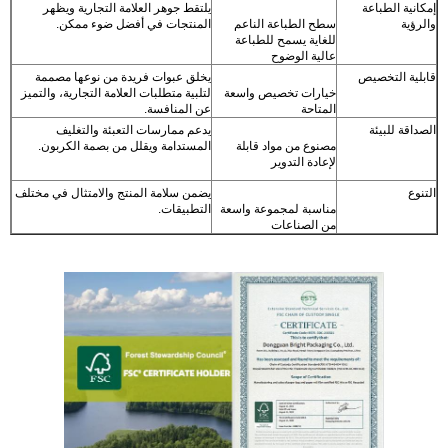
إمكانية الطباعة
يلتقط جوهر العلامة التجارية ويظهر
والرؤية
سطح الطباعة الناعم
المنتجات في أفضل ضوء ممكن.
للغاية يسمح للطباعة
عالية الوضوح
قابلية التخصيص
يخلق عبوات فريدة من نوعها مصممة
خيارات تخصيص واسعة
لتلبية متطلبات العلامة التجارية، والتميز
المتاحة
عن المنافسة.
الصداقة للبيئة
يدعم ممارسات التعبئة والتغليف
مصنوع من مواد قابلة
المستدامة ويقلل من بصمة الكربون.
لإعادة التدوير
التنوع
يضمن سلامة المنتج والامتثال في مختلف
مناسبة لمجموعة واسعة
التطبيقات.
من الصناعات