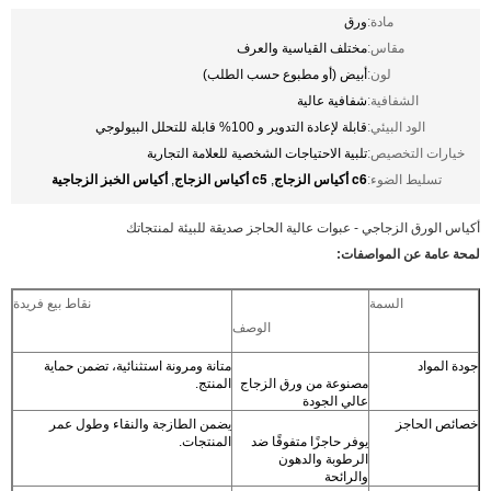
مادة:
ورق
مقاس:
مختلف القياسية والعرف
لون:
أبيض (أو مطبوع حسب الطلب)
الشفافية:
شفافية عالية
الود البيئي:
قابلة لإعادة التدوير و 100% قابلة للتحلل البيولوجي
خيارات التخصيص:
تلبية الاحتياجات الشخصية للعلامة التجارية
c6 أكياس الزجاج
c5 أكياس الزجاج
أكياس الخبز الزجاجية
تسليط الضوء:
,
,
أكياس الورق الزجاجي - عبوات عالية الحاجز صديقة للبيئة لمنتجاتك
لمحة عامة عن المواصفات:
السمة
نقاط بيع فريدة
الوصف
جودة المواد
متانة ومرونة استثنائية، تضمن حماية
مصنوعة من ورق الزجاج
المنتج.
عالي الجودة
خصائص الحاجز
يضمن الطازجة والنقاء وطول عمر
يوفر حاجزًا متفوقًا ضد
المنتجات.
الرطوبة والدهون
والرائحة