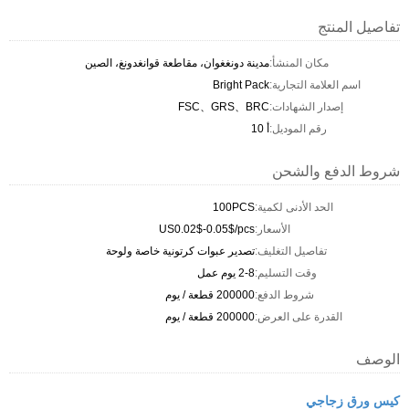
تفاصيل المنتج
مكان المنشأ:
مدينة دونغغوان، مقاطعة قوانغدونغ، الصين
اسم العلامة التجارية:
Bright Pack
إصدار الشهادات:
FSC、GRS、BRC
رقم الموديل:
أ 10
شروط الدفع والشحن
الحد الأدنى لكمية:
100PCS
الأسعار:
US0.02$-0.05$/pcs
تفاصيل التغليف:
تصدير عبوات كرتونية خاصة ولوحة
وقت التسليم:
2-8 يوم عمل
شروط الدفع:
200000 قطعة / يوم
القدرة على العرض:
200000 قطعة / يوم
الوصف
كيس ورق زجاجي