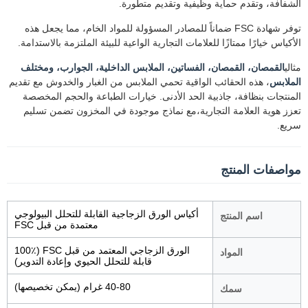
الشفافة، وتقدم حماية وظيفية وتقديم متطورة.
توفر شهادة FSC ضماناً للمصادر المسؤولة للمواد الخام، مما يجعل هذه
الأكياس خيارًا ممتازًا للعلامات التجارية الواعية للبيئة الملتزمة بالاستدامة.
مثالي
القمصان، القمصان، الفساتين، الملابس الداخلية، الجوارب، ومختلف
الملابس
، هذه الحقائب الواقية تحمي الملابس من الغبار والخدوش مع تقديم
المنتجات بنظافة، جاذبية الحد الأدنى. خيارات الطباعة والحجم المخصصة
تعزز هوية العلامة التجارية،مع نماذج موجودة في المخزون تضمن تسليم
سريع.
مواصفات المنتج
أكياس الورق الزجاجية القابلة للتحلل البيولوجي
اسم المنتج
معتمدة من قبل FSC
الورق الزجاجي المعتمد من قبل FSC (100٪
المواد
قابلة للتحلل الحيوي وإعادة التدوير)
40-80 غرام (يمكن تخصيصها)
سمك