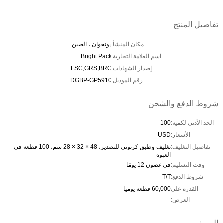
تفاصيل المنتج
مكان المنشأ:
دونجوان ، الصين
اسم العلامة التجارية:
Bright Pack
إصدار الشهادات:
FSC,GRS,BRC
رقم الموديل:
DGBP-GP5910
شروط الدفع والشحن
الحد الأدنى لكمية:
100
الأسعار:
USD
تفاصيل التغليف:
تغليف وطبق كرتوني للتصدير، 48 × 32 × 28 سم، 100 قطعة في
العبوة
وقت التسليم:
في غضون 12 يومًا
شروط الدفع:
T/T
القدرة على
60,000 قطعة يوميا
العرض:
الوصف