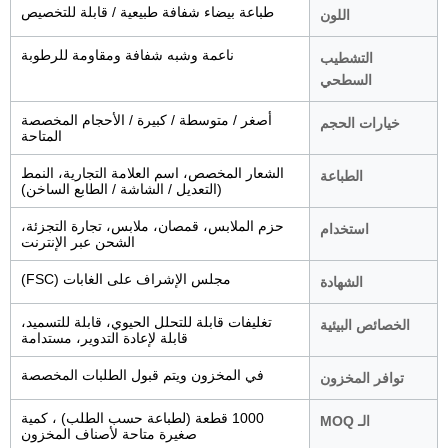
طباعة بيضاء شفافة طبيعية / قابلة للتخصيص
اللون
ناعمة وشبه شفافة ومقاومة للرطوبة
التشطيب
السطحي
أصغر / متوسطة / كبيرة / الأحجام المخصصة
خيارات الحجم
المتاحة
الشعار المخصص، اسم العلامة التجارية، النمط
الطباعة
(التعديل / الشاشة / الطابع الساخن)
حزم الملابس، قمصان، ملابس، تجارة التجزئة،
استخدام
الشحن عبر الإنترنت
مجلس الإشراف على الغابات (FSC)
الشهادة
تغليفات قابلة للتحلل الحيوي، قابلة للتسميد،
الخصائص البيئية
قابلة لإعادة التدوير، مستدامة
في المخزون ويتم قبول الطلبات المخصصة
توافر المخزون
1000 قطعة (لطباعة حسب الطلب) ، كمية
الـ MOQ
صغيرة متاحة لأصناف المخزون