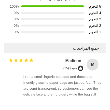
5 النجوم
100%
4 النجوم
0%
3 النجوم
0%
2 النجوم
0%
1 النجوم
0%
جميع المراجعات
Madison
M
مفيدة (25)
I run a small lingerie boutique and these eco-
friendly glassine paper bags are just perfect. They
are semi-transparent, so customers can see the
delicate lace and embroidery while the bag still
feels private and luxurious. I love that they are
recyclable and plastic-free. Great quality, no