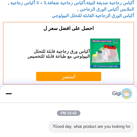
أكياس زجاجية صديقة للبيئة,أكياس زجاجية شفافة,3 × 3 أكياس زجاجية
,
reliable supplier.
الملابس أكياس الورق الزجاجي
,
أكياس الورق الزجاجية القابلة للتحلل البيولوجي
احصل على افضل سعر ل
أكياس ورق زجاجية قابلة للتحلل
البيولوجي مع طباعة قابلة للتخصيص
لعبوات صديقة للبيئة
استمر
كيس ورق زجاجي
Gigi
أكثر
10:42 PM
Good day, what product are you looking for?
قية زجاجية
أكياس الزجاج
أكياس الزجاج
أكياس الورق
أكياس ور
للملابس
الورقية أكياس
الشفافة الصديقة
الزجاجية القابلة
قابلة 
ة النهائية
الملابس القابلة
للبيئة
للتحلل البيولوجي
البيولوجي