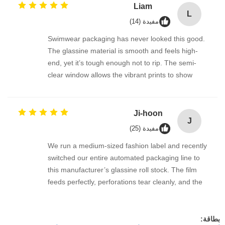
tearing, and they seal nicely with a sticker. Will
Liam
L
definitely keep purchasing!
مفيدة (14)
Swimwear packaging has never looked this good.
The glassine material is smooth and feels high-
end, yet it’s tough enough not to rip. The semi-
clear window allows the vibrant prints to show
through, which boosts unboxing excitement. My
customers appreciate the plastic-free
commitment. Fast shipping to Sydney too!
Ji-hoon
J
مفيدة (25)
We run a medium-sized fashion label and recently
switched our entire automated packaging line to
this manufacturer’s glassine roll stock. The film
feeds perfectly, perforations tear cleanly, and the
finished bags look amazing. The eco-friendly
image fits our brand perfectly. Customers
comment on the elegant matte finish. 대박! Very
بطاقة: