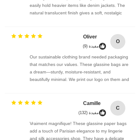
easily hold heavier items like denim jackets. The
natural translucent finish gives a soft, nostalgic
look that my customers adore. Plus, it’s
completely eco-friendly. I use a simple sticker seal
and they stay closed during shipping. Very
Oliver
O
satisfied!
مفيدة (9)
Our sustainable clothing brand needed packaging
that matches our values. These glassine bags are
a dream—sturdy, moisture-resistant, and
beautifully minimal. We print our logo on them and
they look so premium. It’s an excellent alternative
to poly bags. The manufacturer also provided
custom sizes, which was very helpful. Highly
Camille
C
recommended.
مفيدة (132)
Vraiment magnifique! These glassine paper bags
add a touch of Parisian elegance to my lingerie
and silk accessories shop. They have a delicate