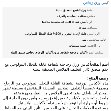
كيس ورق زجاجي
مادة:
ورق الشمع الصديق للبيئة
مقاس:
مختلف القياسية والعرف
لون:
أبيض شفافة ((طباعة مخصصة متاحة)
الشفافية:
شفافة
الود البيئي:
قابلة لإعادة التدوير و 100% قابلة للتحلل البيولوجي
قابلة للتخصيص:
نعم
نوع الحقيبة:
حقيبة مسطحة
أكياس زجاجية شفافة
مزود أكياس الزجاج
زجاجي صديق للبيئة
تسليط الضوء:
,
,
اسم المنتج
أكياس ورق زجاجية شفافة قابلة للتحلل البيولوجي مع
ختم ملصق ذاتي لتغليف الملابس الصديقة للبيئة
وصف المنتج:
هذه الأكياس الورقية الشفافة القابلة للتحلل البيولوجي من الزجاج
مصممة خصيصاً لتغليف الملابس الصديقة للبيئةنظرة بسيطة تظهر
المحتويات بلطف بينما تحمي الملابس من الغبارمجهزة بختم
ملصق ذاته، هذه الأكياس تضمن إغلاق سريع وآمن دون الحاجة إلى
شريط أو حرارة.أنها توفر بديلاً مستداماً لأكياس البلاستيك،
مساعدة العلامات التجارية على الحد من التأثير البيئي مع الحفاظ