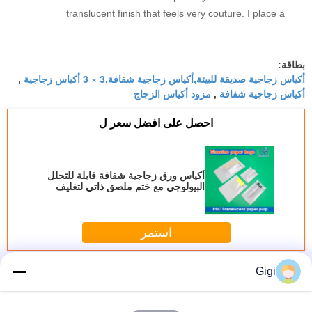
translucent finish that feels very couture. I place a
tissue paper inside and the presentation is
stunning. Ecologique et chic! The team even
helped with a custom order. Merci!
بطاقة:
أكياس زجاجية صديقة للبيئة,أكياس زجاجية شفافة,3 × 3 أكياس زجاجية
,
أكياس زجاجية شفافة
مزود أكياس الزجاج
,
احصل على افضل سعر ل
أكياس ورق زجاجية شفافة قابلة للتحلل
البيولوجي مع ختم ملصق ذاتي لتغليف
الملابس الصديقة للبيئة
استمر
كيس ورق زجاجي
Gigi
أكثر