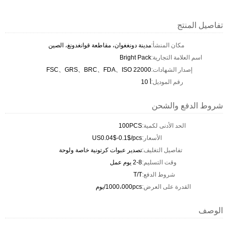
تفاصيل المنتج
مكان المنشأ:
مدينة دونغغوان، مقاطعة قوانغدونغ، الصين
اسم العلامة التجارية:
Bright Pack
إصدار الشهادات:
FSC、GRS、BRC、FDA、ISO 22000
رقم الموديل:
أ 10
شروط الدفع والشحن
الحد الأدنى لكمية:
100PCS
الأسعار:
US0.04$-0.1$/pcs
تفاصيل التغليف:
تصدير عبوات كرتونية خاصة ولوحة
وقت التسليم:
2-8 يوم عمل
شروط الدفع:
T/T
القدرة على العرض:
1000،000pcs/يوم
الوصف