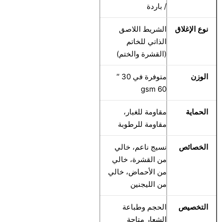
/ باردة
نوع الإغلاق
الشريط اللاصق
الذاتي للخاتم
(القشرة والختم)
الوزن
متوفرة في 30 ′′
60 gsm
الحماية
مقاومة للغبار،
مقاومة للرطوبة
الخصائص
نسيج ناعم، خالي
من القشرة، خالي
من الأحماض، خالي
من الليجنين
التخصيص
الحجم وطباعة
الشعار متاحة