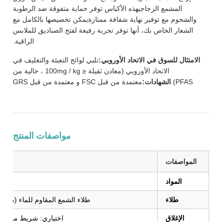
المشمع الزجاجيهذه الأكياس توفر حماية متفوقة ضد الرطوبة
والشحوم مع توفير نهاية شفافة ممتازةيمكن تخصيصها بالكامل مع
الشعار الخاص بك، أنها توفر تجربة رفيعة لفتح الصناديق للملابس
الراقية.
الامتثال للسوق في الاتحاد الأوروبي:
تلبي لوائح التعبئة والتغليف في
الاتحاد الأوروبي (معادن ثقيلة ≤ 100mg / kg ، خالية من
PFAS).
الشهادات:
معتمدة من قبل FSC و معتمدة من قبل GRS
مواصفات المنتج
المواصفات
المواد
ور
طلاء
طلاء الشمع المقاوم للماء (مقاو
الإغلاق
اختياري: شريط ملصق ذا