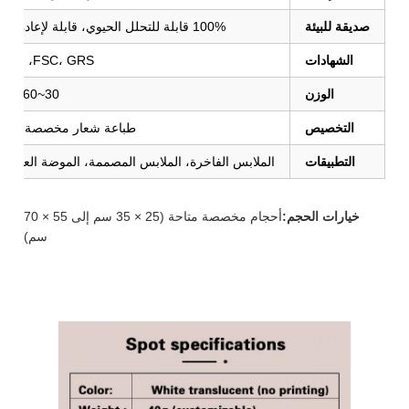
صديقة للبيئة
100% قابلة للتحلل الحيوي، قابلة لإعادة التدوير، قابلة للتسميد
الشهادات
FSC، GRS، الامتثال للاتحاد الأوروبي
الوزن
30~60 غرام (يمكن تخصيصها)
التخصيص
طباعة شعار مخصصة، أحج
التطبيقات
الملابس الفاخرة، الملابس المصممة، الموضة العالية، 
خيارات الحجم:
أحجام مخصصة متاحة (25 × 35 سم إلى 55 × 70
سم)