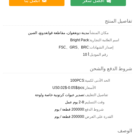
افضل سعر
اتصل بنا
تفاصيل المنتج
مكان المنشأ:
مدينة دونغغوان، مقاطعة قوانغدونغ، الصين
اسم العلامة التجارية:
Bright Pack
إصدار الشهادات:
FSC、GRS、BRC
رقم الموديل:
أ 10
شروط الدفع والشحن
الحد الأدنى لكمية:
100PCS
الأسعار:
US0.02$-0.05$/pcs
تفاصيل التغليف:
تصدير عبوات كرتونية خاصة ولوحة
وقت التسليم:
2-8 يوم عمل
شروط الدفع:
200000 قطعة / يوم
القدرة على العرض:
200000 قطعة / يوم
الوصف