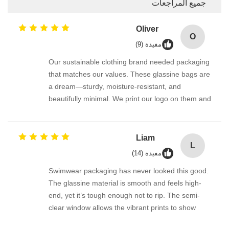
جميع المراجعات
Oliver
O
مفيدة (9)
Our sustainable clothing brand needed packaging
that matches our values. These glassine bags are
a dream—sturdy, moisture-resistant, and
beautifully minimal. We print our logo on them and
they look so premium. It’s an excellent alternative
to poly bags. The manufacturer also provided
custom sizes, which was very helpful. Highly
Liam
L
recommended.
مفيدة (14)
Swimwear packaging has never looked this good.
The glassine material is smooth and feels high-
end, yet it’s tough enough not to rip. The semi-
clear window allows the vibrant prints to show
through, which boosts unboxing excitement. My