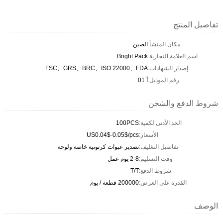
تفاصيل المنتج
مكان المنشأ:
الصين
اسم العلامة التجارية:
Bright Pack
إصدار الشهادات:
FSC、GRS、BRC、ISO 22000、FDA
رقم الموديل:
أ 01
شروط الدفع والشحن
الحد الأدنى لكمية:
100PCS
الأسعار:
US0.04$-0.05$/pcs
تفاصيل التغليف:
تصدير عبوات كرتونية خاصة ولوحة
وقت التسليم:
2-8 يوم عمل
شروط الدفع:
T/T
القدرة على العرض:
200000 قطعة / يوم
الوصف