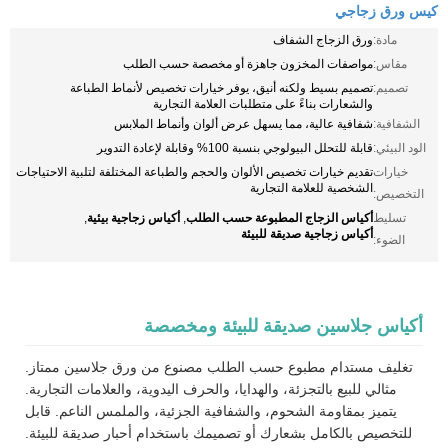
كيس ورق زجاجي
مادة:
ورق الزجاج الشفاف
مقاس:
مواصفات المخزون جاهزة أو مخصصة حسب الطلب
تصميم:
تصميم بسيط ولكنه أنيق، يوفر خيارات تخصيص لأنماط الطباعة
والشعارات بناءً على متطلبات العلامة التجارية
الشفافية:
شفافية عالية، مما يسهل عرض ألوان وأنماط الملابس
الود البيئي:
قابلة للتحلل البيولوجي بنسبة 100% وقابلة لإعادة التدوير
خيارات
تقديم خيارات تخصيص الألوان والحجم والطباعة المختلفة لتلبية الاحتياجات
الشخصية للعلامة التجارية
التخصيص:
أكياس الزجاج المطبوعة حسب الطلب
أكياس زجاجية بيئية
تسليط
,
,
أكياس زجاجية صديقة للبيئة
الضوء:
أكياس جلاسين صديقة للبيئة ومخصصة
تغليف مستدام مطبوع حسب الطلب مصنوع من ورق جلاسين ممتاز.
مثالي للبيع بالتجزئة، والهدايا، والحرف اليدوية، والعلامات التجارية.
يتميز بمقاومة الشحوم، والشفافية الجزئية، والملمس الناعم. قابل
للتخصيص بالكامل بشعارك أو تصميمك باستخدام أحبار صديقة للبيئة.