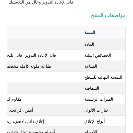
قابل لإعادة التدوير وخالٍ من البلاستيك.
مواصفات المنتج
السمة
المادة
و
الخصائص البيئية
قابل لإعادة التدوير، قابل للتحلل،
الطباعة
طباعة ملونة كاملة مخصصة (أحب
اللمسة النهائية للسطح
الشفافية
ش
الميزات الرئيسية
مقاوم للشحوم
خيارات الألوان
أبيض، كرافت، ملون
أنواع الإغلاق
إغلاق ذاتي، لاصق، ربطة مل
الأحجام
أحجام مخصصة (مثل 4x6 بوصة إلى 12x16 بوصة)