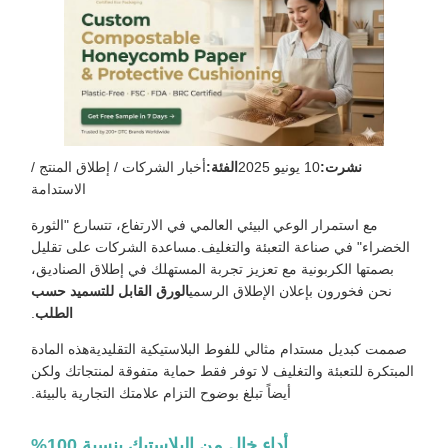
نشرت:
10 يونيو 2025
الفئة:
أخبار الشركات / إطلاق المنتج /
الاستدامة
مع استمرار الوعي البيئي العالمي في الارتفاع، تتسارع "الثورة
الخضراء" في صناعة التعبئة والتغليف.مساعدة الشركات على تقليل
بصمتها الكربونية مع تعزيز تجربة المستهلك في إطلاق الصناديق،
نحن فخورون بإعلان الإطلاق الرسمي
الورق القابل للتسميد حسب
الطلب
.
صممت كبديل مستدام مثالي للفوط البلاستيكية التقليديةهذه المادة
المبتكرة للتعبئة والتغليف لا توفر فقط حماية متفوقة لمنتجاتك ولكن
أيضاً تبلغ بوضوح التزام علامتك التجارية بالبيئة.
أداء خالٍ من البلاستيك بنسبة 100%