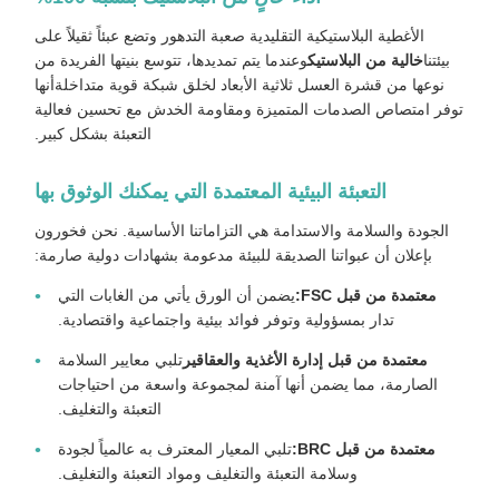
الأغطية البلاستيكية التقليدية صعبة التدهور وتضع عبئاً ثقيلاً على
بيئتنا
خالية من البلاستيك
وعندما يتم تمديدها، تتوسع بنيتها الفريدة من
نوعها من قشرة العسل ثلاثية الأبعاد لخلق شبكة قوية متداخلةأنها
توفر امتصاص الصدمات المتميزة ومقاومة الخدش مع تحسين فعالية
التعبئة بشكل كبير.
التعبئة البيئية المعتمدة التي يمكنك الوثوق بها
الجودة والسلامة والاستدامة هي التزاماتنا الأساسية. نحن فخورون
بإعلان أن عبواتنا الصديقة للبيئة مدعومة بشهادات دولية صارمة:
معتمدة من قبل FSC:
يضمن أن الورق يأتي من الغابات التي
تدار بمسؤولية وتوفر فوائد بيئية واجتماعية واقتصادية.
معتمدة من قبل إدارة الأغذية والعقاقير
تلبي معايير السلامة
الصارمة، مما يضمن أنها آمنة لمجموعة واسعة من احتياجات
التعبئة والتغليف.
معتمدة من قبل BRC:
تلبي المعيار المعترف به عالمياً لجودة
وسلامة التعبئة والتغليف ومواد التعبئة والتغليف.