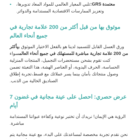
معتمدة GRS:
تلبي المعيار العالمي للمواد المعاد تدويرها،
وتعزيز الممارسات الاقتصادية المستدامة والدوائر.
موثوق بها من قبل أكثر من 200 علامة تجارية في
جميع أنحاء العالم
ورق العسل القابل للتسميد لدينا هو بالفعل الاختيار الموثوق به
أكثر
من 200 علامة تجارية مباشرة للمستهلك في جميع أنحاء العالم
سواء
كنت تقوم بشحن مستحضرات التجميل، المنتجات المنزلية
الحساسة، الحرف اليدوية، أو العناصر الهشة، هذا التعبئة تضمن
وصول منتجاتك بأمان بينما يسر عملائك مع قسط،تجربة إطلاق
الصناديق الخالية من الذنب.
عرض حصري: احصل على عينة مجانية في غضون 7
أيام
الرؤية هي الإيمان! نريدك أن تختبر نوعية وكفاءة عبواتنا المستدامة
مباشرة.
نحن نقدم تجربة مخصصة لمساعدتك على البدء، مع عينة مجانية يتم