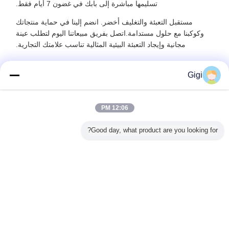
تسليمها مباشرة إلى بابك في غضون 7 أيام فقط.
مستقبل التعبئة والتغليف أخضر. انضم إلينا في حماية منتجاتك
وكوكبنا مع حلول مستدامة.اتصل بفريق مبيعاتنا اليوم لتطلب عينة
مجانية وإيجاد التعبئة البيئية المثالية تناسب علامتك التجارية.
Gigi
المنتجات الموصى بها
12:06 PM
Good day, what product are you looking for?
 التعبئة
حزم القهوة
اق القابلة
كيس ماي
غلاق الفلاس
اجز متعدد
ضوء فوق 
 المعتمدة
حج
دارة الغذاء
غير اللغة
ات الأحجام
ة وطباعة
Arabic
 لمنتجات
 الأسنان